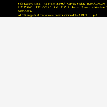
Sede Legale : Roma – Via Prenestina 685 - Capitale Sociale : Euro 50.000,00 - P
12222791001 - REA CCIAA : RM-1358711 - Testata :Numero registrazione 63/2
20/03/2013).
Attività soggetta al controllo e al coordinamento della A.BE.T.E. S.p.A.