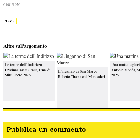
01/01/1970
Destinazione
La Rosa Inversa
errata
TAG:
Altre sull'argomento
Le terme dell' Indirizzo
Una mattina glori
Cristina Cassar Scalia, Einaudi
Antonio Monda, M
L'inganno di San Marco
Stile Libero 2026
2026
Roberto Tiraboschi, Mondadori
Pubblica un commento