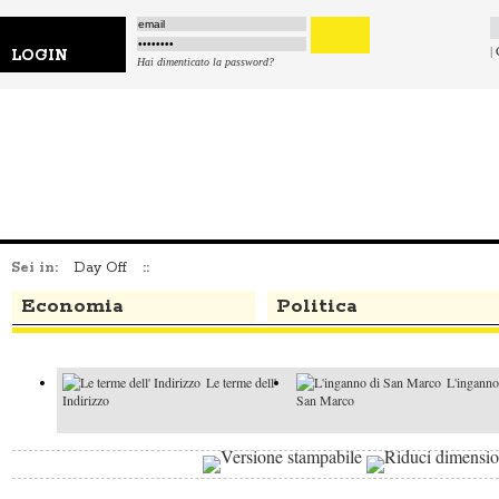
|
LOGIN
Hai dimenticato la password?
Sei in:
Day Off
::
Economia
Politica
Le terme dell'
L'inganno
Indirizzo
San Marco
Io sono Adele
Il crimine d
Paradiso