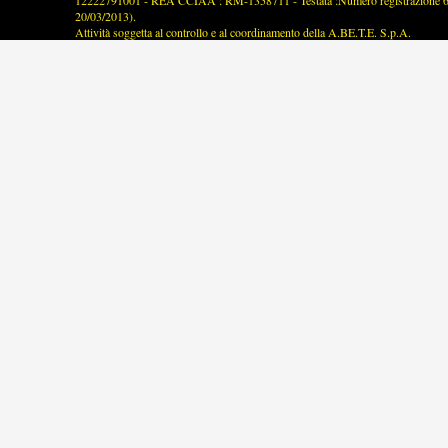
12222791001 - REA CCIAA : RM-1358711 - Testata :Numero registrazione 63/2
20/03/2013).
Attività soggetta al controllo e al coordinamento della A.BE.T.E. S.p.A.