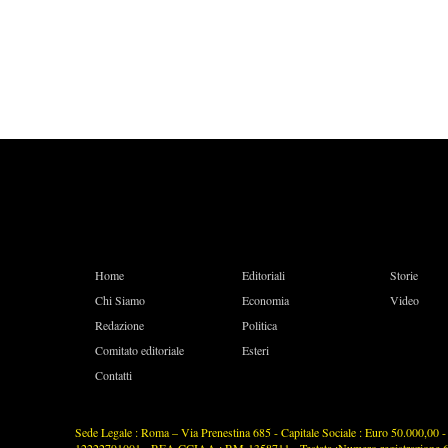
Home
Editoriali
Storie
Chi Siamo
Economia
Video
Redazione
Politica
Comitato editoriale
Esteri
Contatti
Sede Legale : Roma – Via Prenestina 685 - Capitale Sociale : Euro 50.000,00 - P