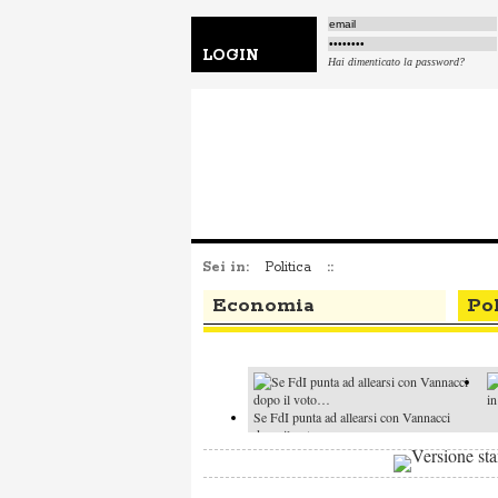
LOGIN
Hai dimenticato la password?
Sei in:
Politica
::
Economia
Pol
in
Se FdI punta ad allearsi con Vannacci
dopo il voto…
Il Quirinale finisce nell'isteria preelettorale
Ap