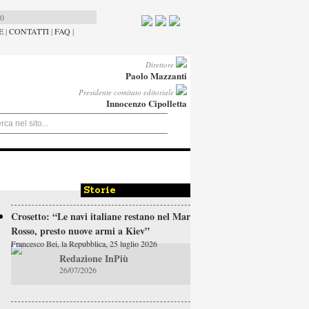
00
E
|
CONTATTI
|
FAQ
|
Direttore
Paolo Mazzanti
Presidente comitato editoriale
Innocenzo Cipolletta
Storie
Crosetto: “Le navi italiane restano nel Mar
Rosso, presto nuove armi a Kiev”
Francesco Bei, la Repubblica, 25 luglio 2026
Redazione InPiù
26/07/2026