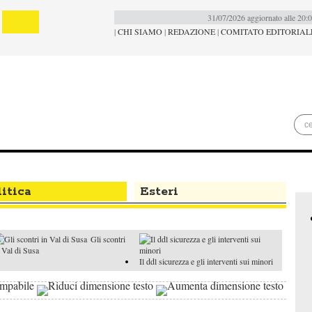
31/07/2026 aggiornato alle 20:
|
CHI SIAMO
|
REDAZIONE
|
COMITATO EDITORIAL
itica
Esteri
Gli scontri
 Val di Susa
Il ddl sicurezza e gli interventi sui minori
Militari in servizio di ordine pubblico
provata la legge elettorale delle