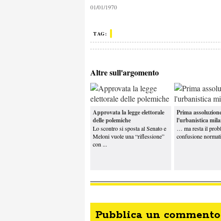
01/01/1970
p
Ranucci, Lavitola e lo scorpione
Ul
TAG:
Italiani, santi, poeti e boccaloni
va
Altre sull'argomento
Se il
Quirinale svolta a destra
La
Approvata la legge elettorale
Prima assoluzion
so
delle polemiche
l'urbanistica mil
Lo scontro si sposta al Senato e
… ma resta il prob
Meloni vuole una “riflessione”
confusione normat
con ...
Pubblica un commento