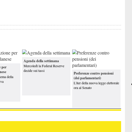
olemiche
Le polemiche
trasettantenni in carcere? Perché?
sul riarmo
Pa, ma chi
La Rai senza
luta i politici?
Vigilanza
Preferenze, centrodestra spaccato
Agenda della settimana
 “mostruosa burocrazia” di Bruxelles e'
Mercoledì la Federal Reserve
e per
lo politica
decide sui tassi
anese
Preferenze contro pensioni
lema della
(dei parlamentari)
iva
L'iter della nuova legge elettorale
ora al Senato