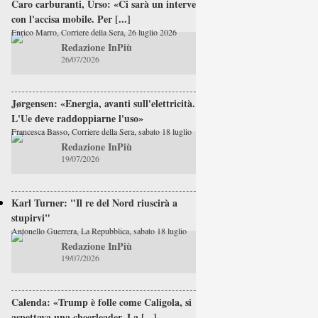
Caro carburanti, Urso: «Ci sarà un intervento
con l'accisa mobile. Per [...]
Enrico Marro, Corriere della Sera, 26 luglio 2026
Redazione InPiù
26/07/2026
Jørgensen: «Energia, avanti sull'elettricità.
L'Ue deve raddoppiarne l'uso»
Francesca Basso, Corriere della Sera, sabato 18 luglio
Redazione InPiù
19/07/2026
Karl Turner: "Il re del Nord riuscirà a
stupirvi"
Antonello Guerrera, La Repubblica, sabato 18 luglio
Redazione InPiù
19/07/2026
Calenda: «Trump è folle come Caligola, si
aspettava una cheerleader. La [...]