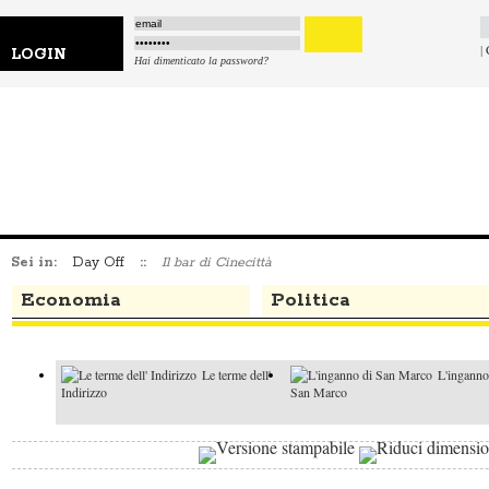
|
LOGIN
Hai dimenticato la password?
Sei in:
Day Off
::
Il bar di Cinecittà
Economia
Politica
Le terme dell'
L'inganno
Indirizzo
San Marco
Io sono Adele
Il crimine d
Paradiso