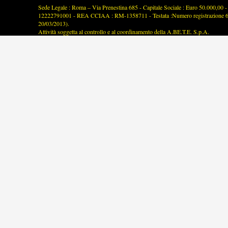
Sede Legale : Roma – Via Prenestina 685 - Capitale Sociale : Euro 50.000,00 - P
12222791001 - REA CCIAA : RM-1358711 - Testata :Numero registrazione 63/2
20/03/2013).
Attività soggetta al controllo e al coordinamento della A.BE.T.E. S.p.A.