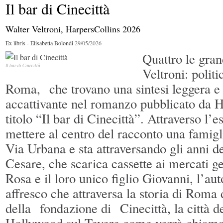
Il bar di Cinecittà
La Rosa Inversa
Walter Veltroni, HarpersCollins 2026
Ex libris - Elisabetta Bolondi
29/05/2026
Quattro le gran
Il bar di Cinecittà
Veltroni: polit
Roma, che trovano una sintesi leggera 
accattivante nel romanzo pubblicato da H
titolo “Il bar di Cinecittà”. Attraverso l’
mettere al centro del racconto una famig
Via Urbana e sta attraversando gli anni del
Cesare, che scarica cassette ai mercati g
Rosa e il loro unico figlio Giovanni, l’au
affresco che attraversa la storia di Roma
della fondazione di Cinecittà, la città de
Hollywood sul Tevere come verrà chiama