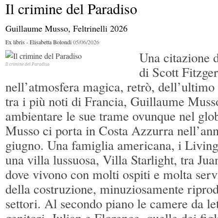
Il crimine del Paradiso
La Rosa Inversa
Guillaume Musso, Feltrinelli 2026
Ex libris - Elisabetta Bolondi
05/06/2026
Una citazione d
Il crimine del Paradiso
di Scott Fitzge
nell’atmosfera magica, retrò, dell’ultimo
tra i più noti di Francia, Guillaume Mus
ambientare le sue trame ovunque nel glob
Musso ci porta in Costa Azzurra nell’an
giugno. Una famiglia americana, i Livings
una villa lussuosa, Villa Starlight, tra Ju
dove vivono con molti ospiti e molta servi
della costruzione, minuziosamente riprodo
settori. Al secondo piano le camere da let
genitori, Julian e Florence, quelle dei fig