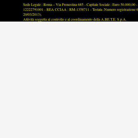
Sede Legale : Roma – Via Prenestina 685 - Capitale Sociale : Euro 50.000,00 - P
12222791001 - REA CCIAA : RM-1358711 - Testata :Numero registrazione 63/2
20/03/2013).
Attività soggetta al controllo e al coordinamento della A.BE.T.E. S.p.A.