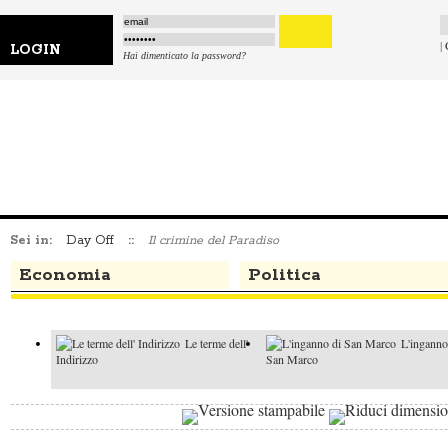
|
LOGIN
Hai dimenticato la password?
Sei in:
Day Off
::
Il crimine del Paradiso
Economia
Politica
Le terme dell'
L'inganno
Indirizzo
San Marco
Io sono Adele
Il bar di Cinecitt