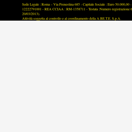
Sede Legale : Roma – Via Prenestina 685 - Capitale Sociale : Euro 50.000,00 - P
12222791001 - REA CCIAA : RM-1358711 - Testata :Numero registrazione 63/2
20/03/2013).
Attività soggetta al controllo e al coordinamento della A.BE.T.E. S.p.A.