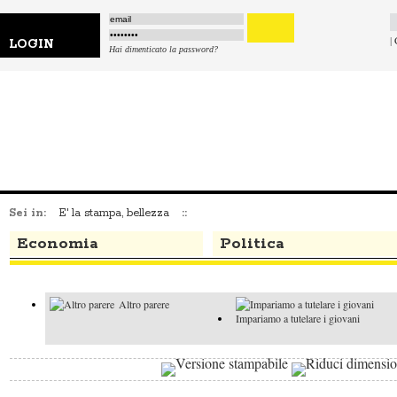
|
LOGIN
Hai dimenticato la password?
Sei in:
E' la stampa, bellezza
::
Economia
Politica
Altro parere
Impariamo a tutelare i giovani
I faziosi e il
Altro parere
buon senso