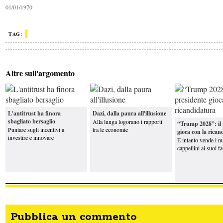
01/01/1970
Altro parere
Parlare
(davvero) di scuola
TAG:
Altre sull'argomento
Crosetto: “Le navi italiane restano nel Mar
Rosso, presto nuove armi a Kiev”
Caro carburanti, Urso: «Ci sarà un
intervento con l'accisa mobile. Per ...
I
Altro parere
vantaggi (apparenti) della Cina
L'antitrust ha finora
Dazi, dalla paura all'illusione
sbagliato bersaglio
Alla lunga logorano i rapporti
“Trump 2028”: il 
Puntare sugli incentivi a
tra le economie
gioca con la rica
investire e innovare
E intanto vende i n
cappellini ai suoi 
Pubblica un commento