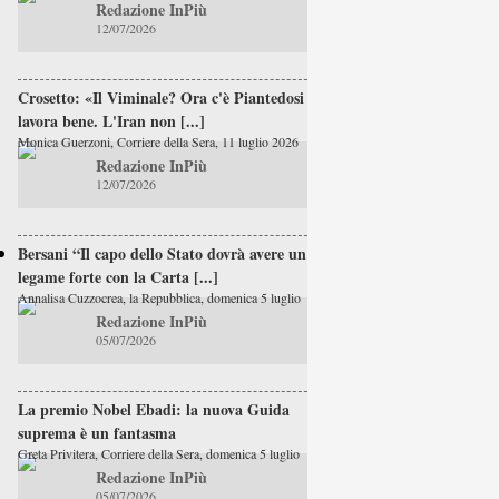
Redazione InPiù
12/07/2026
Crosetto: «Il Viminale? Ora c'è Piantedosi e
lavora bene. L'Iran non [...]
Monica Guerzoni, Corriere della Sera, 11 luglio 2026
Redazione InPiù
12/07/2026
Bersani “Il capo dello Stato dovrà avere un
legame forte con la Carta [...]
Annalisa Cuzzocrea, la Repubblica, domenica 5 luglio
Redazione InPiù
05/07/2026
La premio Nobel Ebadi: la nuova Guida
suprema è un fantasma
Greta Privitera, Corriere della Sera, domenica 5 luglio
Redazione InPiù
05/07/2026