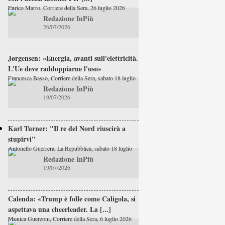
Enrico Marro, Corriere della Sera, 26 luglio 2026
Redazione InPiù
26/07/2026
Jørgensen: «Energia, avanti sull'elettricità.
L'Ue deve raddoppiarne l'uso»
Francesca Basso, Corriere della Sera, sabato 18 luglio
Redazione InPiù
19/07/2026
Karl Turner: "Il re del Nord riuscirà a
stupirvi"
Antonello Guerrera, La Repubblica, sabato 18 luglio
Redazione InPiù
19/07/2026
Calenda: «Trump è folle come Caligola, si
aspettava una cheerleader. La [...]
Monica Guerzoni, Corriere della Sera, 6 luglio 2026