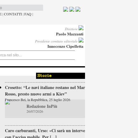
00
E
|
CONTATTI
|
FAQ
|
Direttore
Paolo Mazzanti
Presidente comitato editoriale
Innocenzo Cipolletta
Storie
Crosetto: “Le navi italiane restano nel Mar
Rosso, presto nuove armi a Kiev”
Francesco Bei, la Repubblica, 25 luglio 2026
Redazione InPiù
26/07/2026
Caro carburanti, Urso: «Ci sarà un intervento
con l'accisa mobile. Per [...]