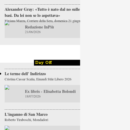
Alexander Gray: «Tutto è nato dal no sulle
basi. Da lei non se lo aspettava»
Viviana Mazza, Corriere della Sera, domenica 21 giugno
Redazione InPiù
21/06/2026
Day Off
Le terme dell' Indirizzo
Cristina Cassar Scalia, Einaudi Stile Libero 2026
Ex libris - Elisabetta Bolondi
18/07/2026
L'inganno di San Marco
Roberto Tiraboschi, Mondadori