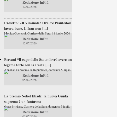
Redazione InPiù
12/07/2026
Crosetto: «Il Viminale? Ora c'è Piantedosi e
lavora bene. L'Iran non [...]
Monica Guerzoni, Corriere della Sera, 11 luglio 2026
Redazione InPiù
12/07/2026
Bersani “Il capo dello Stato dovrà avere un
legame forte con la Carta [...]
Annalisa Cuzzocrea, la Repubblica, domenica 5 luglio
Redazione InPiù
05/07/2026
La premio Nobel Ebadi: la nuova Guida
suprema è un fantasma
Greta Privitera, Corriere della Sera, domenica 5 luglio
Redazione InPiù
05/07/2026