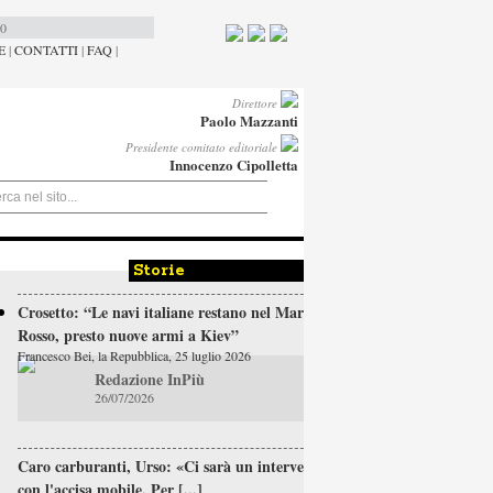
00
E
|
CONTATTI
|
FAQ
|
Direttore
Paolo Mazzanti
Presidente comitato editoriale
Innocenzo Cipolletta
Storie
Crosetto: “Le navi italiane restano nel Mar
Rosso, presto nuove armi a Kiev”
Francesco Bei, la Repubblica, 25 luglio 2026
Redazione InPiù
26/07/2026
Caro carburanti, Urso: «Ci sarà un intervento
con l'accisa mobile. Per [...]