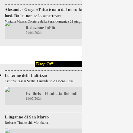
Alexander Gray: «Tutto è nato dal no sulle
basi. Da lei non se lo aspettava»
Viviana Mazza, Corriere della Sera, domenica 21 giugno
Redazione InPiù
21/06/2026
Day Off
Le terme dell' Indirizzo
Cristina Cassar Scalia, Einaudi Stile Libero 2026
Ex libris - Elisabetta Bolondi
18/07/2026
L'inganno di San Marco
Roberto Tiraboschi, Mondadori