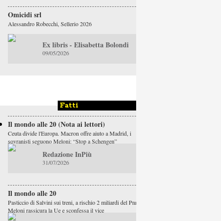
Omicidi srl
Alessandro Robecchi, Sellerio 2026
Ex libris - Elisabetta Bolondi
09/05/2026
Fatti
Il mondo alle 20 (Nota ai lettori)
Ceuta divide l'Europa. Macron offre aiuto a Madrid, i
sovranisti seguono Meloni: “Stop a Schengen”
Redazione InPiù
31/07/2026
Il mondo alle 20
Pasticcio di Salvini sui treni, a rischio 2 miliardi del Pnrr.
Meloni rassicura la Ue e sconfessa il vice