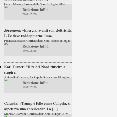
Enrico Marro, Corriere della Sera, 26 luglio 2026
Redazione InPiù
26/07/2026
Jørgensen: «Energia, avanti sull'elettricità.
L'Ue deve raddoppiarne l'uso»
Francesca Basso, Corriere della Sera, sabato 18 luglio
Redazione InPiù
19/07/2026
Karl Turner: "Il re del Nord riuscirà a
stupirvi"
Antonello Guerrera, La Repubblica, sabato 18 luglio
Redazione InPiù
19/07/2026
Calenda: «Trump è folle come Caligola, si
aspettava una cheerleader. La [...]
Monica Guerzoni, Corriere della Sera, 6 luglio 2026