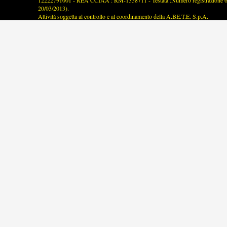
12222791001 - REA CCIAA : RM-1358711 - Testata :Numero registrazione 63/2
20/03/2013).
Attività soggetta al controllo e al coordinamento della A.BE.T.E. S.p.A.