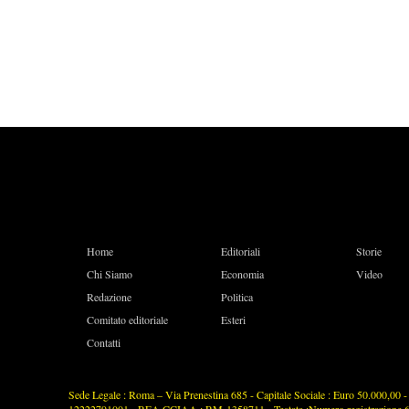
Home
Editoriali
Storie
Chi Siamo
Economia
Video
Redazione
Politica
Comitato editoriale
Esteri
Contatti
Sede Legale : Roma – Via Prenestina 685 - Capitale Sociale : Euro 50.000,00 - P