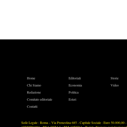
Home
Editoriali
Storie
Chi Siamo
Economia
Video
Redazione
Politica
Comitato editoriale
Esteri
Contatti
Sede Legale : Roma – Via Prenestina 685 - Capitale Sociale : Euro 50.000,00 - P