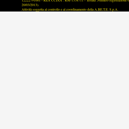
12222791001 - REA CCIAA : RM-1358711 - Testata :Numero registrazione 63/2
20/03/2013).
Attività soggetta al controllo e al coordinamento della A.BE.T.E. S.p.A.