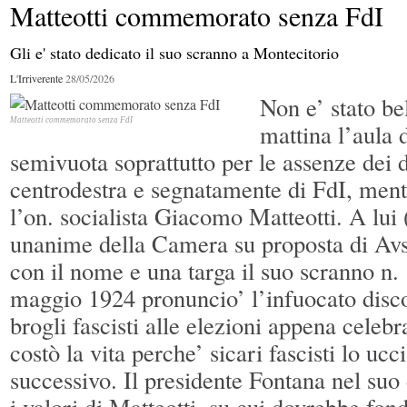
Matteotti commemorato senza FdI
polemiche
Gli e' stato dedicato il suo scranno a Montecitorio
Ranucci, Lavitola e lo scorpione
Ultrasettantenni in carcere? Perché?
L'Irriverente
28/05/2026
Non e’ stato be
Pa, ma 
Italiani, santi, poeti e boccaloni
valuta i politici?
Matteotti commemorato senza FdI
mattina l’aula
semivuota soprattutto per le assenze dei d
Se il
centrodestra e segnatamente di FdI, ment
Quirinale svolta a destra
La “mostruosa burocrazia” di Bruxelles
l’on. socialista Giacomo Matteotti. A lui 
solo politica
unanime della Camera su proposta di Avs)
con il nome e una targa il suo scranno n. 
maggio 1924 pronuncio’ l’infuocato disco
brogli fascisti alle elezioni appena celebr
costò la vita perche’ sicari fascisti lo ucc
successivo. Il presidente Fontana nel suo
i valori di Matteotti, su cui dovrebbe fond