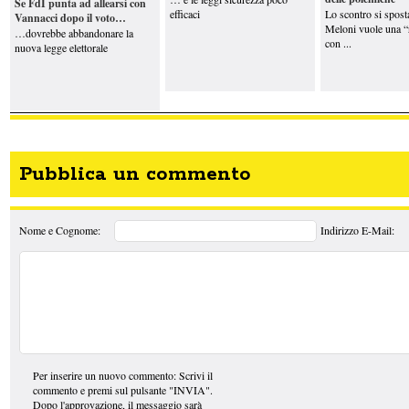
Se FdI punta ad allearsi con
efficaci
Lo scontro si spost
Vannacci dopo il voto…
Meloni vuole una “r
…dovrebbe abbandonare la
con ...
nuova legge elettorale
Pubblica un commento
Nome e Cognome:
Indirizzo E-Mail:
Per inserire un nuovo commento: Scrivi il
commento e premi sul pulsante "INVIA".
Dopo l'approvazione, il messaggio sarà