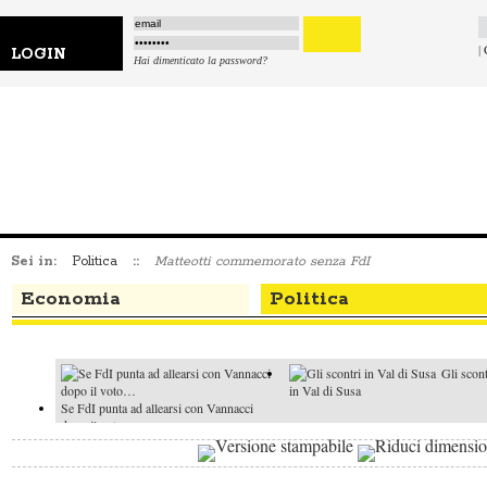
|
LOGIN
Hai dimenticato la password?
Sei in:
Politica
::
Matteotti commemorato senza FdI
Economia
Politica
Gli scont
in Val di Susa
Se FdI punta ad allearsi con Vannacci
dopo il voto…
Il Quirinale finisce nell'isteria preelettorale
Approvata la legge elettorale delle