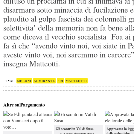
diffuso un proclama in cui si intimava ai 
disarmare sotto minaccia di fucilazione e
plaudito al golpe fascista dei colonnelli g
selettivita’ della memoria non fa bene al
come diceva il vecchio socialista Foa ai 
fa sì che “avendo vinto noi, voi siate in 
aveste vinto voi, noi saremmo in carcere
insegna Matteotti.
TAG:
MELONI
ALMIRANTE
FDI
MATTEOTTI
Altre sull'argomento
Gli scontri in Val di Susa
Approvata la legge
delle polemiche
… e le leggi sicurezza poco