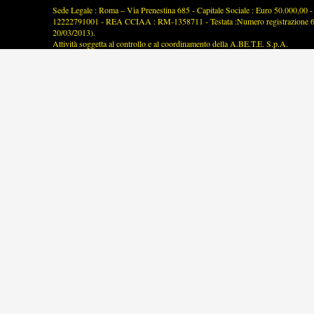
Sede Legale : Roma – Via Prenestina 685 - Capitale Sociale : Euro 50.000,00 - P
12222791001 - REA CCIAA : RM-1358711 - Testata :Numero registrazione 63/2
20/03/2013).
Attività soggetta al controllo e al coordinamento della A.BE.T.E. S.p.A.