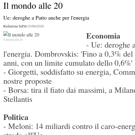
Il mondo alle 20
Il mondo alle 20
Il mondo alle 20
Ue: deroghe a Patto anche per l'energia
Redazione InPiù
03/06/2026
Economia
Il mondo alle 20
Il mondo alle 20
Il mondo alle 20
- Ue: deroghe 
l'energia. Dombrovskis: 'Fino a 0,3% del 
Il mondo alle 20
Il mondo alle 20
anni, con un limite cumulato dello 0,6%'
- Giorgetti, soddisfatto su energia, Com
nostre proposte
- Borsa: tira il fiato dai massimi, a Mil
Stellantis
Politica
- Meloni: 14 miliardi contro il caro-energia
strada all'Ue