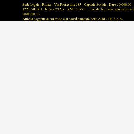
Sede Legale : Roma – Via Prenestina 685 - Capitale Sociale : Euro 50.000,00 - P
12222791001 - REA CCIAA : RM-1358711 - Testata :Numero registrazione 63/2
20/03/2013).
Attività soggetta al controllo e al coordinamento della A.BE.T.E. S.p.A.