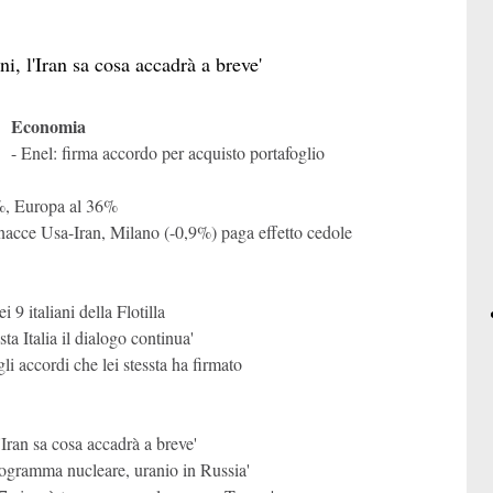
Il mondo alle 20
Il mondo alle 20
i, l'Iran sa cosa accadrà a breve'
Economia
Il mondo alle 20
Agenda della
settimana
- Enel: firma accordo per acquisto portafoglio
Il mondo alle 20
Il mondo alle 20
55%, Europa al 36%
inacce Usa-Iran, Milano (-0,9%) paga effetto cedole
 9 italiani della Flotilla
ta Italia il dialogo continua'
li accordi che lei stessta ha firmato
'Iran sa cosa accadrà a breve'
rogramma nucleare, uranio in Russia'