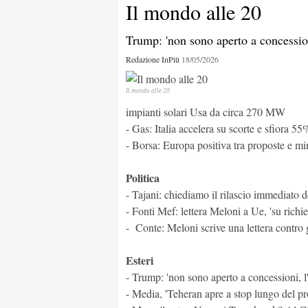
Il mondo alle 20
Il mondo alle 20
Trump: 'non sono aperto a concession
Redazione InPiù
18/05/2026
Il mondo alle 20
Il mondo alle 20
impianti solari Usa da circa 270 MW
Il mondo alle 20
- Gas: Italia accelera su scorte e sfiora 
- Borsa: Europa positiva tra proposte e m
Politica
- Tajani: chiediamo il rilascio immediato dei
- Fonti Mef: lettera Meloni a Ue, 'su richies
- Conte: Meloni scrive una lettera contro g
Esteri
- Trump: 'non sono aperto a concessioni, l
- Media, 'Teheran apre a stop lungo del p