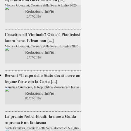
Monica Guerzoni, Corriere della Sera, 6 luglio 2026
Redazione InPiù
12/07/2026
Crosetto: «Il Viminale? Ora c'è Piantedosi e
lavora bene. L'Iran non [...]
Monica Guerzoni, Corriere della Sera, 11 luglio 2026
Redazione InPiù
12/07/2026
Bersani “Il capo dello Stato dovrà avere un
legame forte con la Carta [...]
Annalisa Cuzzocrea, la Repubblica, domenica 5 luglio
Redazione InPiù
05/07/2026
La premio Nobel Ebadi: la nuova Guida
suprema è un fantasma
Greta Privitera, Corriere della Sera, domenica 5 luglio