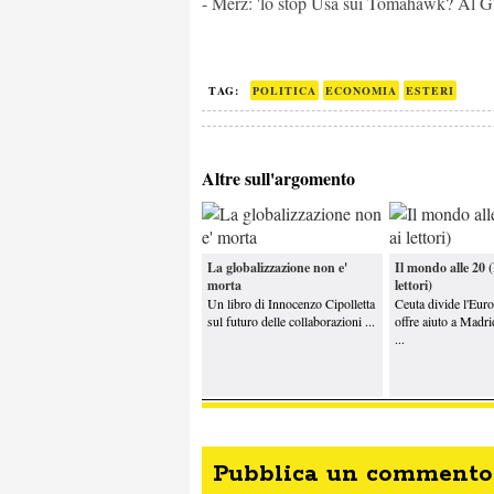
- Merz: 'lo stop Usa sui Tomahawk? Al G7
TAG:
POLITICA
ECONOMIA
ESTERI
Altre sull'argomento
La globalizzazione non e'
Il mondo alle 20 
morta
lettori)
Un libro di Innocenzo Cipolletta
Ceuta divide l'Eur
sul futuro delle collaborazioni ...
offre aiuto a Madrid
...
Pubblica un commento