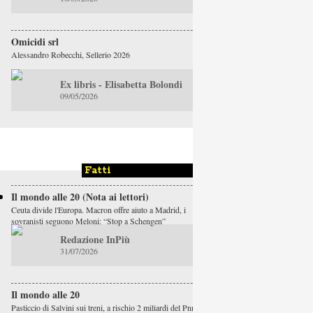
Omicidi srl
Alessandro Robecchi, Sellerio 2026
Ex libris - Elisabetta Bolondi
09/05/2026
Fatti
Il mondo alle 20 (Nota ai lettori)
Ceuta divide l'Europa. Macron offre aiuto a Madrid, i
sovranisti seguono Meloni: “Stop a Schengen”
Redazione InPiù
31/07/2026
Il mondo alle 20
Pasticcio di Salvini sui treni, a rischio 2 miliardi del Pnrr.