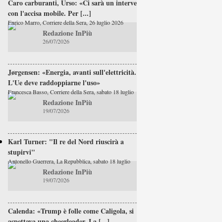
Caro carburanti, Urso: «Ci sarà un intervento
con l'accisa mobile. Per [...]
Enrico Marro, Corriere della Sera, 26 luglio 2026
Redazione InPiù
26/07/2026
Jørgensen: «Energia, avanti sull'elettricità.
L'Ue deve raddoppiarne l'uso»
Francesca Basso, Corriere della Sera, sabato 18 luglio
Redazione InPiù
19/07/2026
Karl Turner: "Il re del Nord riuscirà a
stupirvi"
Antonello Guerrera, La Repubblica, sabato 18 luglio
Redazione InPiù
19/07/2026
Calenda: «Trump è folle come Caligola, si
aspettava una cheerleader. La [...]