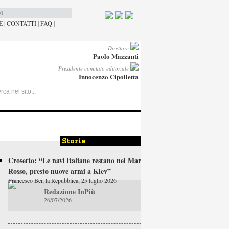
00
E
|
CONTATTI
|
FAQ
|
Direttore
Paolo Mazzanti
Presidente comitato editoriale
Innocenzo Cipolletta
Storie
Crosetto: “Le navi italiane restano nel Mar
Rosso, presto nuove armi a Kiev”
Francesco Bei, la Repubblica, 25 luglio 2026
Redazione InPiù
26/07/2026