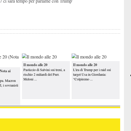
 ci sarà tempo per parlarne con Trump'
Il mondo alle 20
Il mondo alle 20
Pasticcio di Salvini sui treni, a
L'ira di Trump per i raid sui
(Nota ai
rischio 2 miliardi del Pnrr.
target Usa in Giordania:
Meloni ...
“Colpiremo ...
opa. Macron
, i sovranisti