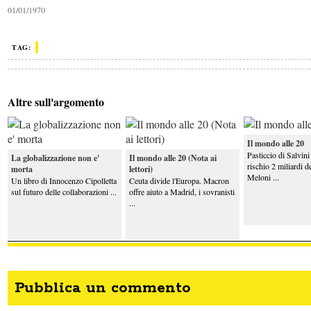
01/01/1970
Il mondo alle 20
Il mondo alle 20
TAG:
Il mondo alle 20
Il mondo alle 20
Altre sull'argomento
Il mondo alle 20
Il mondo alle 20
Il mondo alle 20
Pasticcio di Salvini 
La globalizzazione non e'
Il mondo alle 20 (Nota ai
rischio 2 miliardi d
morta
lettori)
Meloni ...
Un libro di Innocenzo Cipolletta
Ceuta divide l'Europa. Macron
sul futuro delle collaborazioni ...
offre aiuto a Madrid, i sovranisti
...
Pubblica un commento