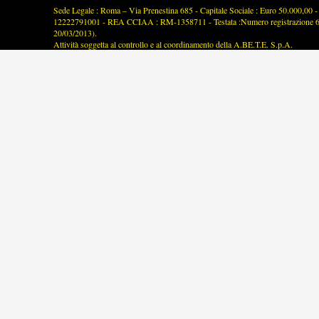
Sede Legale : Roma – Via Prenestina 685 - Capitale Sociale : Euro 50.000,00 - P
12222791001 - REA CCIAA : RM-1358711 - Testata :Numero registrazione 63/2
20/03/2013).
Attività soggetta al controllo e al coordinamento della A.BE.T.E. S.p.A.