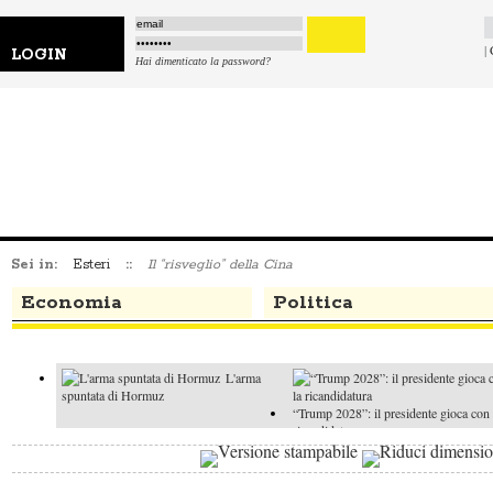
|
LOGIN
Hai dimenticato la password?
Sei in:
Esteri
::
Il “risveglio” della Cina
Economia
Politica
L'arma
spuntata di Hormuz
“Trump 2028”: il presidente gioca con 
ricandidatura
La
La t
Nato e l'autonomia europea
di Trump su Hormuz