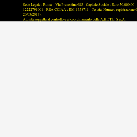
Sede Legale : Roma – Via Prenestina 685 - Capitale Sociale : Euro 50.000,00 - P
12222791001 - REA CCIAA : RM-1358711 - Testata :Numero registrazione 63/2
20/03/2013).
Attività soggetta al controllo e al coordinamento della A.BE.T.E. S.p.A.