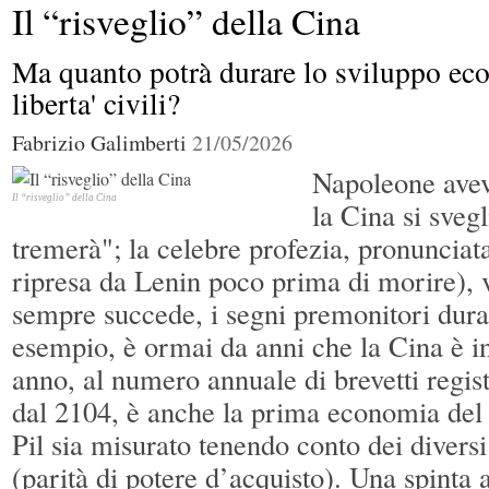
Il “risveglio” della Cina
Se
Ma quanto potrà durare lo sviluppo ec
Trump attacca i “comunisti”
Francia, Le Pen ricondannata ma
liberta' civili?
candidata
Gli
U
Fabrizio Galimberti
21/05/2026
Usa vogliono venderci armi
maledizione di nome Rutte
Napoleone ave
Il “risveglio” della Cina
la Cina si sveg
Difesa europea e rapporti con Mosca
Iran, Trump annuncia un accordo fragi
tremerà"; la celebre profezia, pronunciat
ripresa da Lenin poco prima di morire), 
sempre succede, i segni premonitori dur
esempio, è ormai da anni che la Cina è i
anno, al numero annuale di brevetti regis
dal 2104, è anche la prima economia del 
Pil sia misurato tenendo conto dei diversi 
(parità di potere d’acquisto). Una spinta 