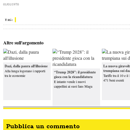
01/01/1970
Se
Trump attacca i “comunisti”
TAG:
Francia, Le Pen ricondannata ma
candidata
Gli
U
Usa vogliono venderci armi
maledizione di nome Rutte
Altre sull'argomento
Difesa europea e rapporti con Mosca
Iran, Trump annuncia un accordo fragi
Dazi, dalla paura all'illusione
La nuova giravolt
trumpiana sui daz
Alla lunga logorano i rapporti
“Trump 2028”: il presidente
tra le economie
Tariffe tra il 10 e i
gioca con la ricandidatura
471 beni esenti
E intanto vende i nuovi
cappellini ai suoi fans Maga
Pubblica un commento