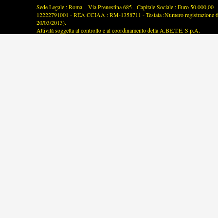
Sede Legale : Roma – Via Prenestina 685 - Capitale Sociale : Euro 50.000,00 - P
12222791001 - REA CCIAA : RM-1358711 - Testata :Numero registrazione 63/2
20/03/2013).
Attività soggetta al controllo e al coordinamento della A.BE.T.E. S.p.A.