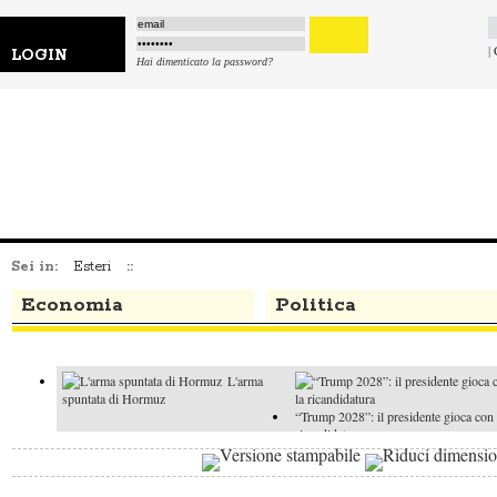
|
LOGIN
Hai dimenticato la password?
Sei in:
Esteri
::
Economia
Politica
L'arma
spuntata di Hormuz
“Trump 2028”: il presidente gioca con 
ricandidatura
La
La t
Nato e l'autonomia europea
di Trump su Hormuz