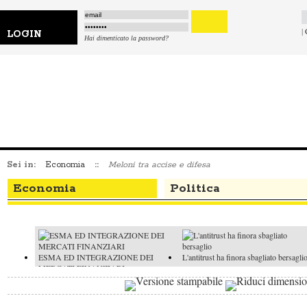
|
LOGIN
Hai dimenticato la password?
Sei in:
Economia
::
Meloni tra accise e difesa
Economia
Politica
ESMA ED INTEGRAZIONE DEI
L'antitrust ha finora sbagliato bersagli
MERCATI FINANZIARI
L'economia rallenta, ma il Pil migliora
Quotazioni stellari a Wall Street: esploderà