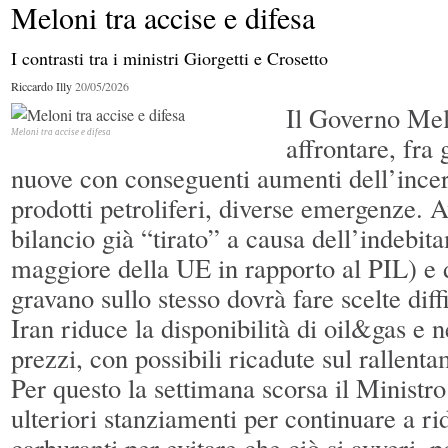
Meloni tra accise e difesa
la bolla?
Dazi,
I contrasti tra i ministri Giorgetti e Crosetto
dalla paura all'illusione
La nuova giravolta trumpiana sui dazi
Riccardo Illy
20/05/2026
Il Governo Melo
Europa in ritardo sulle “case green”
Meloni tra accise e difesa
affrontare, fra
Piccole imprese e Ai: governare il
cambiamento
nuove con conseguenti aumenti dell’incert
prodotti petroliferi, diverse emergenze. A
L'economia tiene e il Pil 2026 potrebbe
Il caso Volkswagen segnala una crisi d
bilancio già “tirato” a causa dell’indebit
migliorare
modello industriale
maggiore della UE in rapporto al PIL) e d
gravano sullo stesso dovrà fare scelte diff
Iran riduce la disponibilità di oil&gas e n
prezzi, con possibili ricadute sul rallen
Per questo la settimana scorsa il Ministro
ulteriori stanziamenti per continuare a ri
carburanti per evitare che ciò si avveri, 