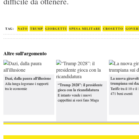
difficile da ottenere.
TAG:
NATO
TRUMP
GIORGETTI
SPESA MILITARE
CROSETTO
GOVER
Altre sull'argomento
Dazi, dalla paura all'illusione
La nuova giravolt
trumpiana sui daz
Alla lunga logorano i rapporti
“Trump 2028”: il presidente
tra le economie
Tariffe tra il 10 e i
gioca con la ricandidatura
471 beni esenti
E intanto vende i nuovi
cappellini ai suoi fans Maga