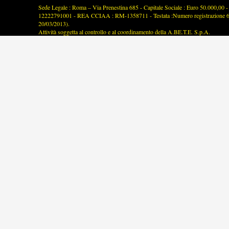
Sede Legale : Roma – Via Prenestina 685 - Capitale Sociale : Euro 50.000,00 - P
12222791001 - REA CCIAA : RM-1358711 - Testata :Numero registrazione 63/2
20/03/2013).
Attività soggetta al controllo e al coordinamento della A.BE.T.E. S.p.A.