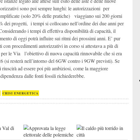
istanze legato alle attese sull’esito delle aste e delle nuove
utorizzativi sono poi sempre lunghi: le autorizzazioni per
emplificate (solo 20% delle pratiche) viaggiano sui 200 giorni
0% dei progetti, i tempi si collocano nell’ordine dei due anni per
Considerando i tempi di effettiva disponibilità di capacità, il
mento di oggi potrà influire sui ritmi dei prossimi anni. E’ pur
i con procedimenti autorizzativi in corso si attestava a più di
er le Via l’obiettivo di nuova capacità rinnovabile che si era
6 (si resterà nell’intorno del 6GW contro i 9GW previsti). Se
 riuscirà ad essere poi più ambiziosi, come la maggiore
dipendenza dalle fonti fossili richiederebbe.
CRISI ENERGETICA