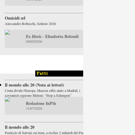
Omicidi srl
Alessandro Robecchi, Sellerio 2026
Ex libris - Elisabetta Bolondi
09/05/2026
Fatti
Il mondo alle 20 (Nota ai lettori)
Ceuta divide l'Europa. Macron offre aiuto a Madrid, i
sovranisti seguono Meloni: “Stop a Schengen”
Redazione InPiù
31/07/2026
Il mondo alle 20
Pasticcio di Salvini sui treni, a rischio 2 miliardi del Pnrr.