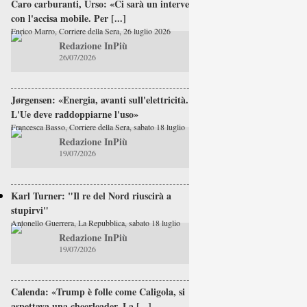
Caro carburanti, Urso: «Ci sarà un intervento
con l'accisa mobile. Per [...]
Enrico Marro, Corriere della Sera, 26 luglio 2026
Redazione InPiù
26/07/2026
Jørgensen: «Energia, avanti sull'elettricità.
L'Ue deve raddoppiarne l'uso»
Francesca Basso, Corriere della Sera, sabato 18 luglio
Redazione InPiù
19/07/2026
Karl Turner: "Il re del Nord riuscirà a
stupirvi"
Antonello Guerrera, La Repubblica, sabato 18 luglio
Redazione InPiù
19/07/2026
Calenda: «Trump è folle come Caligola, si
aspettava una cheerleader. La [...]