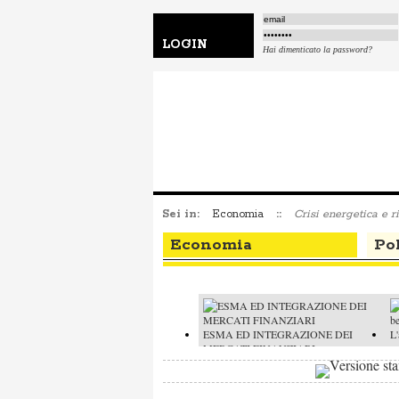
LOGIN
Hai dimenticato la password?
Sei in:
Economia
::
Crisi energetica e ri
Economia
Pol
ESMA ED INTEGRAZIONE DEI
L'
MERCATI FINANZIARI
L'
Quotazioni stellari a Wall Street: esploderà