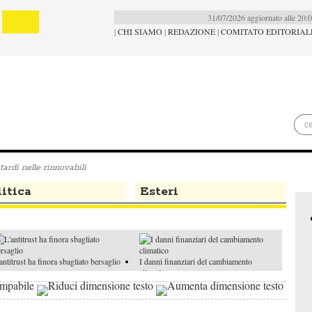
31/07/2026 aggiornato alle 20:
|
CHI SIAMO
|
REDAZIONE
|
COMITATO EDITORIAL
tardi nelle rinnovabili
itica
Esteri
antitrust ha finora sbagliato bersaglio
I danni finanziari del cambiamento
climatico
economia rallenta, ma il Pil migliora
Ex Ilva, la strategia dell'attesa è arrivata al