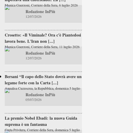
Monica Guerzoni, Corriere della Sera, 6 luglio 2026
Redazione InPiù
12/07/2026
Crosetto: «Il Viminale? Ora c'è Piantedosi e
lavora bene. L'Iran non [...]
Monica Guerzoni, Corriere della Sera, 11 luglio 2026
Redazione InPiù
12/07/2026
Bersani “Il capo dello Stato dovrà avere un
legame forte con la Carta [...]
Annalisa Cuzzocrea, la Repubblica, domenica 5 luglio
Redazione InPiù
05/07/2026
La premio Nobel Ebadi: la nuova Guida
suprema è un fantasma
Greta Privitera, Corriere della Sera, domenica 5 luglio