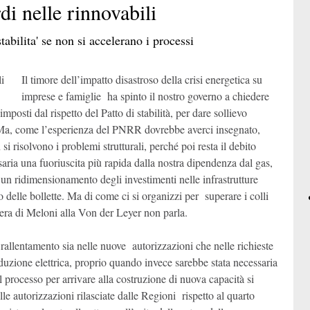
rdi nelle rinnovabili
capolinea
tabilita' se non si accelerano i processi
 nuova giravolta trumpiana sui dazi
Milionari patriottici (in Gran Bretagna)
Le
Il timore dell’impatto disastroso della crisi energetica su
incertezze delle rotte marittime
imprese e famiglie ha spinto il nostro governo a chiedere
ccole imprese e Ai: governare il
ambiamento
mposti dal rispetto del Patto di stabilità, per dare sollievo
a, come l’esperienza del PNRR dovrebbe averci insegnato,
i risolvono i problemi strutturali, perché poi resta il debito
 caso Volkswagen segnala una crisi di
Quotazione delle Pmi, eppur si muove
dello industriale
ssaria una fuoriuscita più rapida dalla nostra dipendenza dal gas,
 ridimensionamento degli investimenti nelle infrastrutture
 delle bollette. Ma di come ci si organizzi per superare i colli
lettera di Meloni alla Von der Leyer non parla.
 rallentamento sia nelle nuove autorizzazioni che nelle richieste
roduzione elettrica, proprio quando invece sarebbe stata necessaria
 processo per arrivare alla costruzione di nuova capacità si
lle autorizzazioni rilasciate dalle Regioni rispetto al quarto