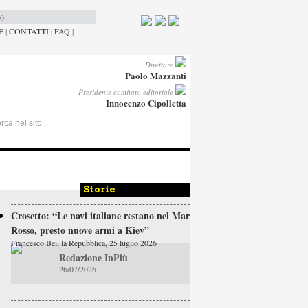
00
E
|
CONTATTI
|
FAQ
|
Direttore
Paolo Mazzanti
Presidente comitato editoriale
Innocenzo Cipolletta
Storie
Crosetto: “Le navi italiane restano nel Mar
Rosso, presto nuove armi a Kiev”
Francesco Bei, la Repubblica, 25 luglio 2026
Redazione InPiù
26/07/2026