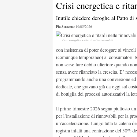
Crisi energetica e rita
la bolla?
Dazi,
Inutile chiedere deroghe al Patto di s
dalla paura all'illusione
La
Pia Saraceno
19/05/2026
Europa in ritardo sulle “case green”
Crisi energetica e ritardi nelle rinnovabili
Pi
c
con insistenza di poter derogare ai vincoli i
(comunque temporaneo) ai consumatori. M
non serve fare debito ulteriore quando non s
L'economia tiene e il Pil 2026 potrebbe
Il
migliorare
mo
senza avere rilanciato la crescita. E’ nece
programmando anche una conversione ed un
dedicate, che gravano già da oggi sul costo
di bottiglia dei processi autorizzativi la 
Il primo trimestre 2026 segna piuttosto un
per l’installazione di rinnovabili per la p
un’accelerazione. Lungo tutta la catena del
registra infatti una contrazione del 50% de