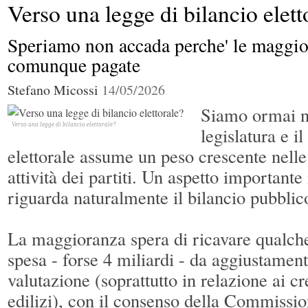
Verso una legge di bilancio elett
la bolla?
Dazi,
Speriamo non accada perche' le maggio
dalla paura all'illusione
La nuova giravolta trumpiana sui dazi
comunque pagate
Stefano Micossi
14/05/2026
Europa in ritardo sulle “case green”
Piccole imprese e Ai: governare il
Siamo ormai ne
cambiamento
Verso una legge di bilancio elettorale?
legislatura e i
L'economia tiene e il Pil 2026 potrebbe
Il caso Volkswagen segnala una crisi d
elettorale assume un peso crescente nelle 
migliorare
modello industriale
attività dei partiti. Un aspetto importante 
riguarda naturalmente il bilancio pubblic
La maggioranza spera di ricavare qualch
spesa - forse 4 miliardi - da aggiustamenti
valutazione (soprattutto in relazione ai cr
edilizi), con il consenso della Commissi