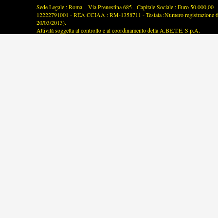
Sede Legale : Roma – Via Prenestina 685 - Capitale Sociale : Euro 50.000,00 - P
12222791001 - REA CCIAA : RM-1358711 - Testata :Numero registrazione 63/2
20/03/2013).
Attività soggetta al controllo e al coordinamento della A.BE.T.E. S.p.A.