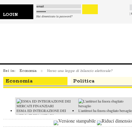
|
LOGIN
Hai dimenticato la password?
Sei in:
Economia
::
Verso una legge di bilancio elettorale?
Economia
Politica
ESMA ED INTEGRAZIONE DEI
L'antitrust ha finora sbagliato bersagli
MERCATI FINANZIARI
L'economia rallenta, ma il Pil migliora
Quotazioni stellari a Wall Street: esploderà