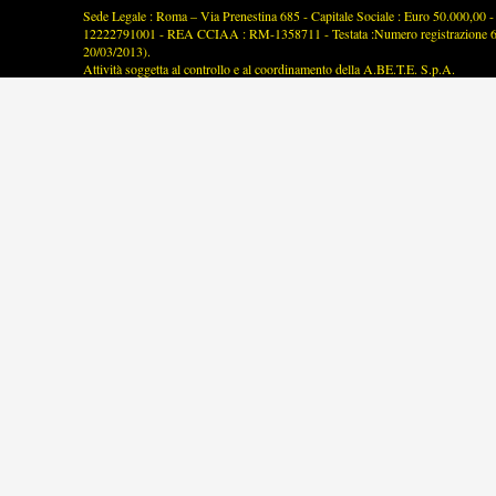
Sede Legale : Roma – Via Prenestina 685 - Capitale Sociale : Euro 50.000,00 - P
12222791001 - REA CCIAA : RM-1358711 - Testata :Numero registrazione 63/2
20/03/2013).
Attività soggetta al controllo e al coordinamento della A.BE.T.E. S.p.A.