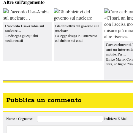
Altre sull'argomento
L'accordo Usa-Arabia sul
Gli obbiettivi del governo sul
nucleare…
nucleare
…ridisegna gli equilibri
La legge delega in Parlamento
mediorientali
col dubbio sui costi
Caro carburanti, 
sarà un intervento
mobile. Per ...
Enrico Marro, Corri
Sera, 26 luglio 202
Pubblica un commento
Nome e Cognome:
Indirizzo E-Mail: