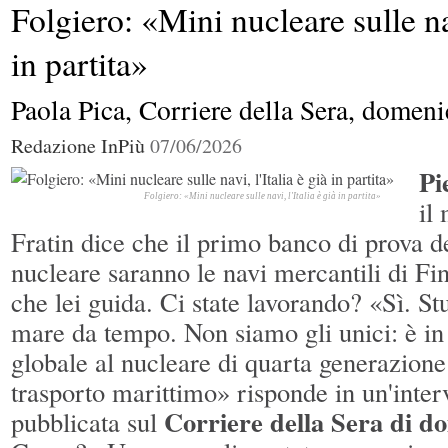
Folgiero: «Mini nucleare sulle nav
Altro parere
Parlare
in partita»
(davvero) di scuola
Paola Pica, Corriere della Sera, domen
Redazione InPiù
07/06/2026
Crosetto: “Le navi italiane restano nel Mar
Rosso, presto nuove armi a Kiev”
Caro carburanti, Urso: «Ci sarà un
Pi
intervento con l'accisa mobile. Per ...
I
Altro parere
vantaggi (apparenti) della Cina
Folgiero: «Mini nucleare sulle navi, l'Italia è già in partita»
il
Fratin dice che il primo banco di prova d
nucleare saranno le navi mercantili di Fin
che lei guida. Ci state lavorando? «Sì. St
mare da tempo. Non siamo gli unici: è in
globale al nucleare di quarta generazione
trasporto marittimo» risponde in un'inter
Corriere della Sera di d
pubblicata sul