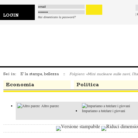
|
LOGIN
Hai dimenticato la password?
Sei in:
E' la stampa, bellezza
::
Folgiero: «Mini nucleare sulle navi, l'Ita
Economia
Politica
Altro parere
Impariamo a tutelare i giovani
I faziosi e il
Altro parere
buon senso