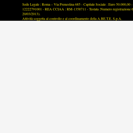
Sede Legale : Roma – Via Prenestina 685 - Capitale Sociale : Euro 50.000,00 - P
12222791001 - REA CCIAA : RM-1358711 - Testata :Numero registrazione 63/2
20/03/2013).
Attività soggetta al controllo e al coordinamento della A.BE.T.E. S.p.A.