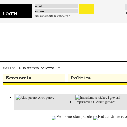
|
LOGIN
Hai dimenticato la password?
Sei in:
E' la stampa, bellezza
::
Economia
Politica
Altro parere
Impariamo a tutelare i giovani
I faziosi e il
Altro parere
buon senso