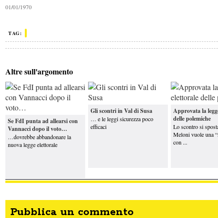
01/01/1970
Altro parere
Parlare
(davvero) di scuola
TAG:
Altre sull'argomento
Crosetto: “Le navi italiane restano nel Mar
Rosso, presto nuove armi a Kiev”
Caro carburanti, Urso: «Ci sarà un
intervento con l'accisa mobile. Per ...
I
Altro parere
vantaggi (apparenti) della Cina
Gli scontri in Val di Susa
Approvata la legge
delle polemiche
… e le leggi sicurezza poco
Se FdI punta ad allearsi con
efficaci
Lo scontro si spost
Vannacci dopo il voto…
Meloni vuole una “r
…dovrebbe abbandonare la
con ...
nuova legge elettorale
Pubblica un commento