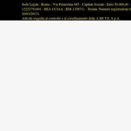
Sede Legale : Roma – Via Prenestina 685 - Capitale Sociale : Euro 50.000,00 - P
12222791001 - REA CCIAA : RM-1358711 - Testata :Numero registrazione 63/2
20/03/2013).
Attività soggetta al controllo e al coordinamento della A.BE.T.E. S.p.A.