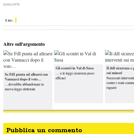
01/01/1970
Altro parere
Parlare
(davvero) di scuola
TAG:
Altre sull'argomento
Crosetto: “Le navi italiane restano nel Mar
Rosso, presto nuove armi a Kiev”
Caro carburanti, Urso: «Ci sarà un
intervento con l'accisa mobile. Per ...
I
Altro parere
vantaggi (apparenti) della Cina
Gli scontri in Val di Susa
Il ddl sicurezza e 
sui minori
… e le leggi sicurezza poco
Se FdI punta ad allearsi con
efficaci
Necessari intervent
Vannacci dopo il voto…
contro i reati comm
…dovrebbe abbandonare la
ragazzi
nuova legge elettorale
Pubblica un commento