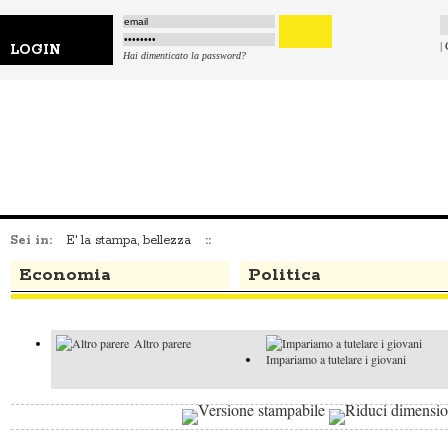
|
LOGIN
Hai dimenticato la password?
Sei in:
E' la stampa, bellezza
::
Economia
Politica
Altro parere
Impariamo a tutelare i giovani
I faziosi e il
Altro parere
buon senso