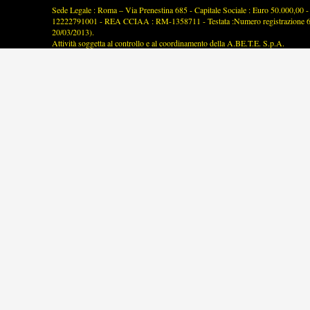
Sede Legale : Roma – Via Prenestina 685 - Capitale Sociale : Euro 50.000,00 - P
12222791001 - REA CCIAA : RM-1358711 - Testata :Numero registrazione 63/2
20/03/2013).
Attività soggetta al controllo e al coordinamento della A.BE.T.E. S.p.A.