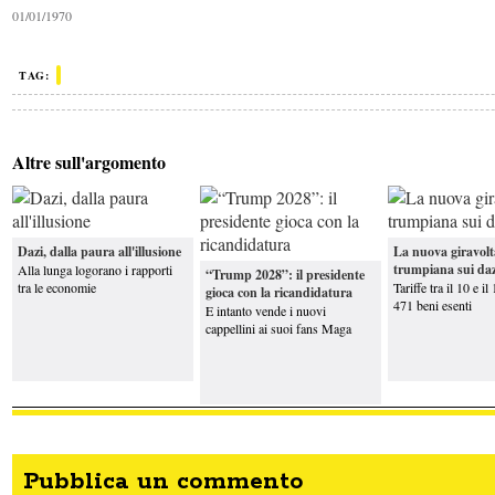
01/01/1970
Altro parere
Parlare
(davvero) di scuola
TAG:
Altre sull'argomento
Crosetto: “Le navi italiane restano nel Mar
Rosso, presto nuove armi a Kiev”
Caro carburanti, Urso: «Ci sarà un
intervento con l'accisa mobile. Per ...
I
Altro parere
vantaggi (apparenti) della Cina
Dazi, dalla paura all'illusione
La nuova giravolt
trumpiana sui daz
Alla lunga logorano i rapporti
“Trump 2028”: il presidente
tra le economie
Tariffe tra il 10 e i
gioca con la ricandidatura
471 beni esenti
E intanto vende i nuovi
cappellini ai suoi fans Maga
Pubblica un commento