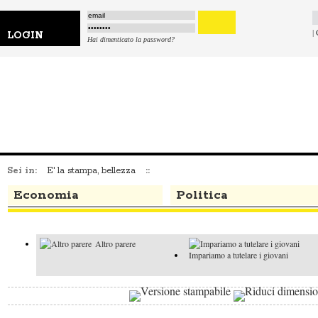
|
LOGIN
Hai dimenticato la password?
Sei in:
E' la stampa, bellezza
::
Economia
Politica
Altro parere
Impariamo a tutelare i giovani
I faziosi e il
Altro parere
buon senso