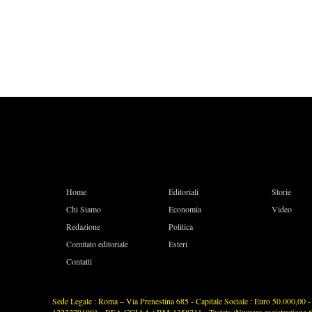
Home
Editoriali
Storie
Chi Siamo
Economia
Video
Redazione
Politica
Comitato editoriale
Esteri
Contatti
Sede Legale : Roma – Via Prenestina 685 - Capitale Sociale : Euro 50.000,00 - P