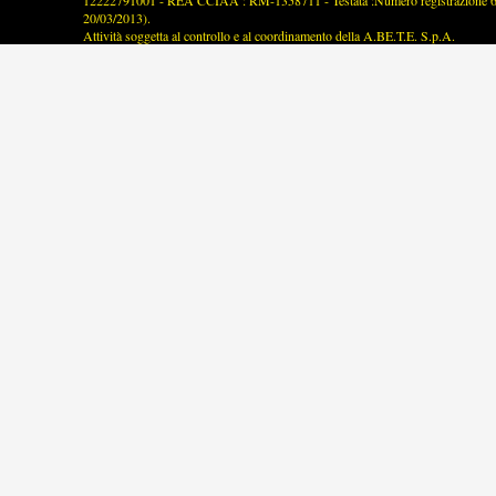
12222791001 - REA CCIAA : RM-1358711 - Testata :Numero registrazione 63/2
20/03/2013).
Attività soggetta al controllo e al coordinamento della A.BE.T.E. S.p.A.