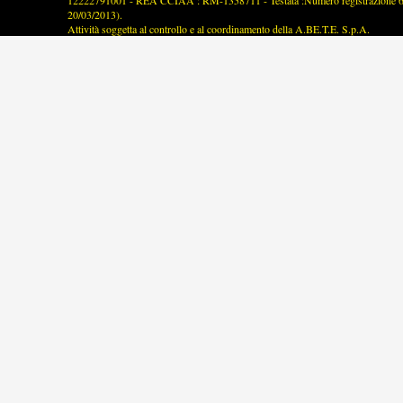
12222791001 - REA CCIAA : RM-1358711 - Testata :Numero registrazione 63/2
20/03/2013).
Attività soggetta al controllo e al coordinamento della A.BE.T.E. S.p.A.