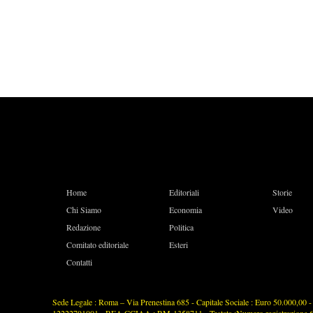
Home
Editoriali
Storie
Chi Siamo
Economia
Video
Redazione
Politica
Comitato editoriale
Esteri
Contatti
Sede Legale : Roma – Via Prenestina 685 - Capitale Sociale : Euro 50.000,00 - P