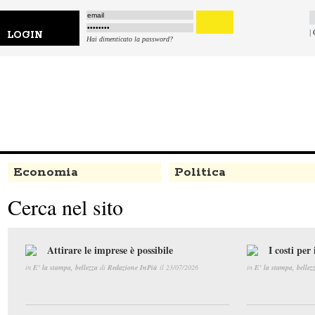
|
LOGIN
Hai dimenticato la password?
Economia
Politica
Cerca nel sito
Attirare le imprese è possibile
I costi per 
in
E' la stampa, bellezza
di
Redazione InPiù
il 23/07/2026
in
E' la stampa, bellez