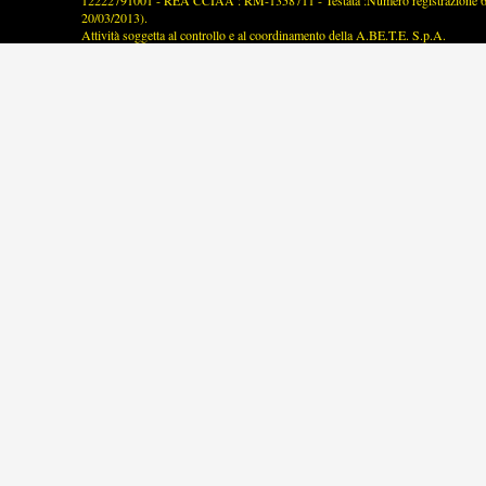
12222791001 - REA CCIAA : RM-1358711 - Testata :Numero registrazione 63/2
20/03/2013).
Attività soggetta al controllo e al coordinamento della A.BE.T.E. S.p.A.