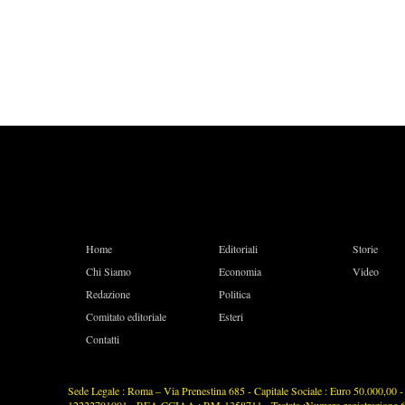
Home
Editoriali
Storie
Chi Siamo
Economia
Video
Redazione
Politica
Comitato editoriale
Esteri
Contatti
Sede Legale : Roma – Via Prenestina 685 - Capitale Sociale : Euro 50.000,00 - P