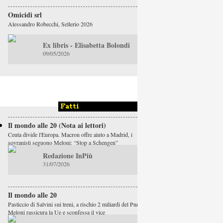
Omicidi srl
Alessandro Robecchi, Sellerio 2026
Ex libris - Elisabetta Bolondi
09/05/2026
Fatti
Il mondo alle 20 (Nota ai lettori)
Ceuta divide l'Europa. Macron offre aiuto a Madrid, i
sovranisti seguono Meloni: “Stop a Schengen”
Redazione InPiù
31/07/2026
Il mondo alle 20
Pasticcio di Salvini sui treni, a rischio 2 miliardi del Pnrr.
Meloni rassicura la Ue e sconfessa il vice