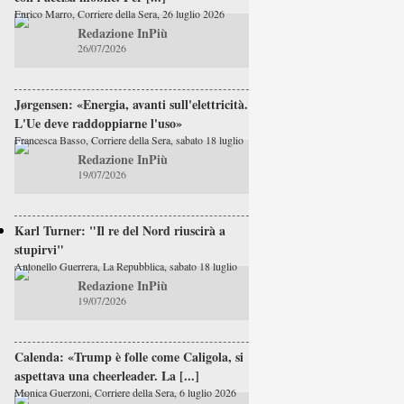
Enrico Marro, Corriere della Sera, 26 luglio 2026
Redazione InPiù
26/07/2026
Jørgensen: «Energia, avanti sull'elettricità.
L'Ue deve raddoppiarne l'uso»
Francesca Basso, Corriere della Sera, sabato 18 luglio
Redazione InPiù
19/07/2026
Karl Turner: "Il re del Nord riuscirà a
stupirvi"
Antonello Guerrera, La Repubblica, sabato 18 luglio
Redazione InPiù
19/07/2026
Calenda: «Trump è folle come Caligola, si
aspettava una cheerleader. La [...]
Monica Guerzoni, Corriere della Sera, 6 luglio 2026