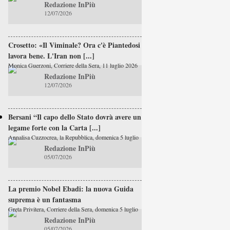
Redazione InPiù
12/07/2026
Crosetto: «Il Viminale? Ora c'è Piantedosi e
lavora bene. L'Iran non [...]
Monica Guerzoni, Corriere della Sera, 11 luglio 2026
Redazione InPiù
12/07/2026
Bersani “Il capo dello Stato dovrà avere un
legame forte con la Carta [...]
Annalisa Cuzzocrea, la Repubblica, domenica 5 luglio
Redazione InPiù
05/07/2026
La premio Nobel Ebadi: la nuova Guida
suprema è un fantasma
Greta Privitera, Corriere della Sera, domenica 5 luglio
Redazione InPiù
05/07/2026