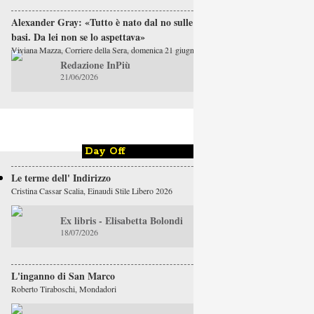
Alexander Gray: «Tutto è nato dal no sulle
basi. Da lei non se lo aspettava»
Viviana Mazza, Corriere della Sera, domenica 21 giugno
Redazione InPiù
21/06/2026
Day Off
Le terme dell' Indirizzo
Cristina Cassar Scalia, Einaudi Stile Libero 2026
Ex libris - Elisabetta Bolondi
18/07/2026
L'inganno di San Marco
Roberto Tiraboschi, Mondadori