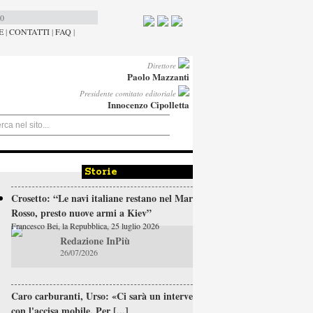
00
E
|
CONTATTI
|
FAQ
|
Direttore
Paolo Mazzanti
Presidente comitato editoriale
Innocenzo Cipolletta
Storie
Crosetto: “Le navi italiane restano nel Mar
Rosso, presto nuove armi a Kiev”
Francesco Bei, la Repubblica, 25 luglio 2026
Redazione InPiù
26/07/2026
Caro carburanti, Urso: «Ci sarà un intervento
con l'accisa mobile. Per [...]