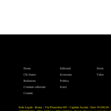
Home
Editoriali
Storie
Chi Siamo
Economia
Video
Redazione
Politica
Comitato editoriale
Esteri
Contatti
Sede Legale : Roma – Via Prenestina 685 - Capitale Sociale : Euro 50.000,00 - P