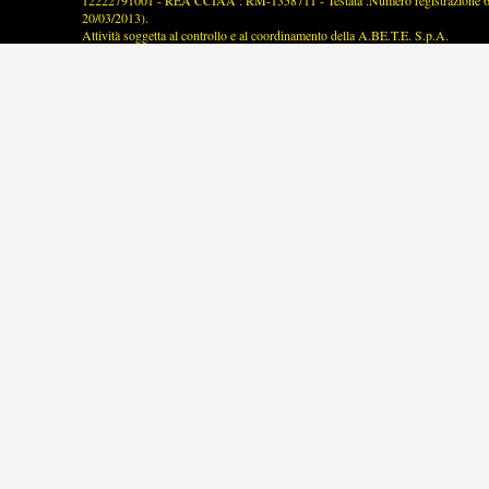
12222791001 - REA CCIAA : RM-1358711 - Testata :Numero registrazione 63/2
20/03/2013).
Attività soggetta al controllo e al coordinamento della A.BE.T.E. S.p.A.